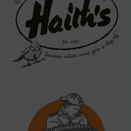
Arome
Dodajte aromu vašoj hrani za bolji ulov