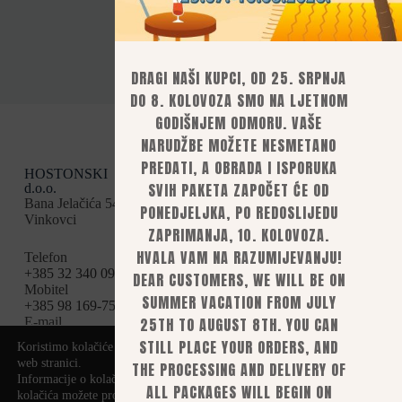
Prikaži sve
DRAGI NAŠI KUPCI, OD 25. SRPNJA
DO 8. KOLOVOZA SMO NA LJETNOM
GODIŠNJEM ODMORU. VAŠE
NARUDŽBE MOŽETE NESMETANO
PREDATI, A OBRADA I ISPORUKA
HOSTONSKI
Kategorije
Uvjeti kupnje
SVIH PAKETA ZAPOČET ĆE OD
d.o.o.
Opći uvjeti
Boile
Bana Jelačića 54,
Načini plaćanja
PONEDJELJKA, PO REDOSLIJEDU
Vinkovci
Dostava
Brašna i sastojci
ZAPRIMANJA, 10. KOLOVOZA.
Povrat i
Partikl
reklamacije
HVALA VAM NA RAZUMIJEVANJU!
Telefon
Privatnost i
Tekućine
+385 32 340 095
DEAR CUSTOMERS, WE WILL BE ON
sigurnost
Mobitel
Pelete
SUMMER VACATION FROM JULY
Pravila
+385 98 169-75-94
PVA
privatnosti
25TH TO AUGUST 8TH. YOU CAN
E-mail
Raskid ugovora
info@baitsinfinity.c
Sitno i bitno
STILL PLACE YOUR ORDERS, AND
Koristimo kolačiće kako bismo vam pružili najbolje iskustvo na našoj
Mogućnosti plaćanja
om
web stranici.
Uslužno rolanje
bankovnom
THE PROCESSING AND DELIVERY OF
Informacije o kolačićima koje koristimo ili opcije za isključivanje
uplatom,
Oprema za rolanje
ALL PACKAGES WILL BEGIN ON
kolačića možete pronaći u
postavkama
.
mobilnim ili e-