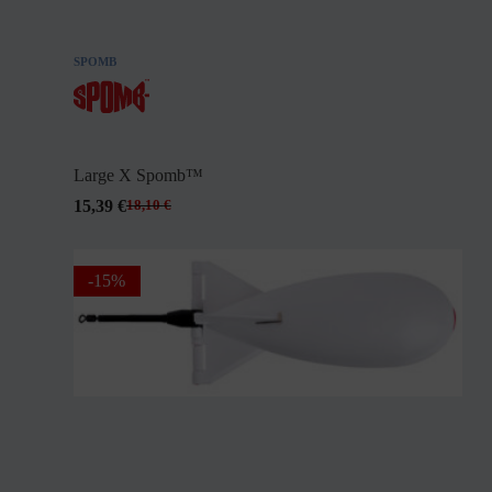
SPOMB
Large X Spomb™
15,39
€
18,10
€
-15%