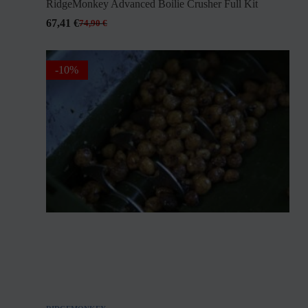
RidgeMonkey Advanced Boilie Crusher Full Kit
67,41
€
74,90
€
-10%