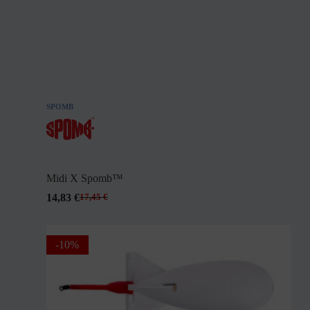
SPOMB
Midi X Spomb™
14,83
€
17,45
€
-10%