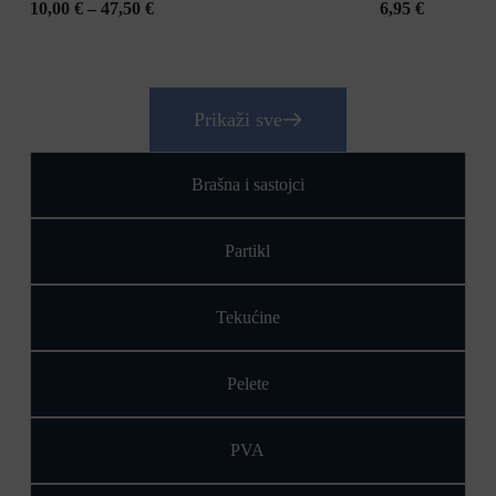
10,00
€
–
47,50
€
6,95
€
Prikaži sve
Brašna i sastojci
Partikl
Tekućine
Pelete
PVA