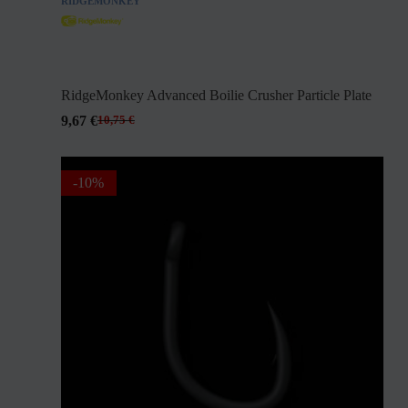
RIDGEMONKEY
RidgeMonkey Advanced Boilie Crusher Particle Plate
9,67
€
10,75
€
-10%