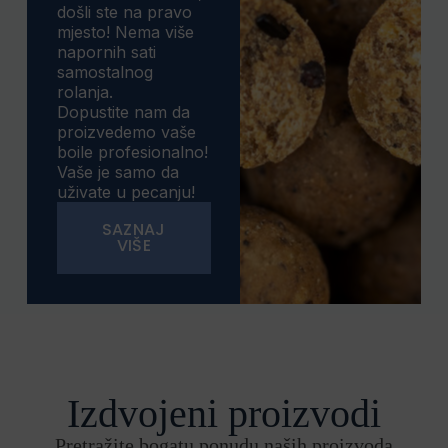
došli ste na pravo
mjesto! Nema više
napornih sati
samostalnog
rolanja.
Dopustite nam da
proizvedemo vaše
boile profesionalno!
Vaše je samo da
uživate u pecanju!
SAZNAJ
VIŠE
Izdvojeni proizvodi
Pretražite bogatu ponudu naših proizvoda