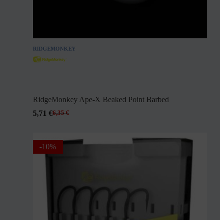
RIDGEMONKEY
RidgeMonkey Ape-X Beaked Point Barbed
5,71
€
6,35
€
-10%