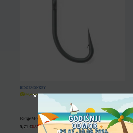
RIDGEMONKEY
RidgeMonkey Ape-X Continental 2XX Barbed
5,71
€
6,35
€