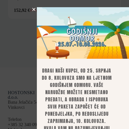
152,92
€
179,90
€
Prikaži sve
DRAGI NAŠI KUPCI, OD 25. SRPNJA
DO 8. KOLOVOZA SMO NA LJETNOM
GODIŠNJEM ODMORU. VAŠE
NARUDŽBE MOŽETE NESMETANO
HOSTONSKI
Kategorije
Uvjeti kupnje
d.o.o.
Opći uvjeti
PREDATI, A OBRADA I ISPORUKA
Boile
Bana Jelačića 54,
Načini plaćanja
SVIH PAKETA ZAPOČET ĆE OD
Vinkovci
Dostava
Brašna i sastojci
PONEDJELJKA, PO REDOSLIJEDU
Povrat i
Partikl
reklamacije
Telefon
ZAPRIMANJA, 10. KOLOVOZA.
Privatnost i
Tekućine
+385 32 340 095
HVALA VAM NA RAZUMIJEVANJU!
sigurnost