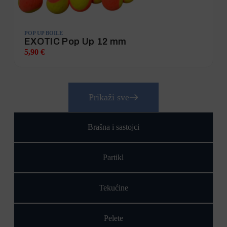
POP UP BOILE
EXOTIC Pop Up 12 mm
5,90
€
Prikaži sve
Brašna i sastojci
Partikl
Tekućine
Pelete