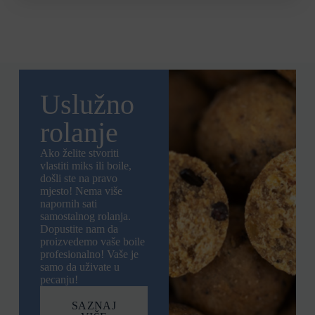
Uslužno
rolanje
Ako želite stvoriti
vlastiti miks ili boile,
došli ste na pravo
mjesto! Nema više
napornih sati
samostalnog rolanja.
Dopustite nam da
proizvedemo vaše boile
profesionalno! Vaše je
samo da uživate u
pecanju!
SAZNAJ