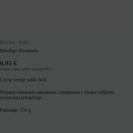
Početna
›
Boile
Bibolligo Hookbaits
6,95
€
Izražene cijene sadrže uračunati PDV
Lovne verzije naših boili.
Prepune vrhunskih stimulansa i atraktanata s visoko vidljivim
svojstvima privlačenja…
Pakiranje: 150 g