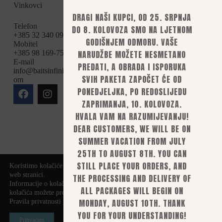
Vinkovci
Dostava
Brašna i sastojci
Povrat i
DRAGI NAŠI KUPCI, OD 25. SRPNJA
Partikl
reklamacije
Telefon
DO 8. KOLOVOZA SMO NA LJETNOM
Privatnost i
Tekućine
+385 32 340 095
GODIŠNJEM ODMORU. VAŠE
sigurnost
Mobitel
Pelete
Pravila
NARUDŽBE MOŽETE NESMETANO
+385 98 169-75-94
PVA
privatnosti
E-mail
PREDATI, A OBRADA I ISPORUKA
Raskid ugovora
info@baitsinfinity.c
Sitno i bitno
Mogućnosti plaćanja
SVIH PAKETA ZAPOČET ĆE OD
om
Uslužno rolanje
bankovnom
PONEDJELJKA, PO REDOSLIJEDU
uplatom,
Oprema za rolanje
ZAPRIMANJA, 10. KOLOVOZA.
mobilnim ili e-
boili
bankarstvom
HVALA VAM NA RAZUMIJEVANJU!
Brendovi
kreditnim i
DEAR CUSTOMERS, WE WILL BE ON
debitnim
Uslužno rolanje
karticama
SUMMER VACATION FROM JULY
pouzećem (za
25TH TO AUGUST 8TH. YOU CAN
pakete manjih
STILL PLACE YOUR ORDERS, AND
dimenzija i
Koristimo kolačiće kako bismo vam pružili najbolje iskustvo na našoj
težine)
web stranici.
THE PROCESSING AND DELIVERY OF
Informacije o kolačićima koje koristimo ili opcije za isključivanje
ALL PACKAGES WILL BEGIN ON
kolačića možete pronaći u
postavkama
.
MONDAY, AUGUST 10TH. THANK
Pravila privatnosti pogledajte
ovdje
YOU FOR YOUR UNDERSTANDING!
Prihvaćam