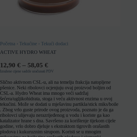
Početna
›
Tekućine
›
Tekući dodaci
ACTIVE HYDRO WHEAT
12,90
€
–
58,05
€
Izražene cijene sadrže uračunati PDV
Slično aktivnom CSL-u, ali na temelju frakcija natopljene
pšenice. Neki ribolovci ocjenjuju ovaj proizvod boljim od
CSL-a. Hydro Wheat ima mnogo veći sadržaj
šećera/ugljikohidrata, stoga i veću aktivnost enzima u ovoj
tekućini. Može se dodati u mješavinu partikla/stick miks/boile
. Zbog vrlo guste prirode ovog proizvoda, poznato je da ga
ribolovci ulijevaju nerazrijeđenog u vodu i koriste ga kao
katalizator hrane s dna. Savršeno za korištenje tijekom cijele
godine, vrlo dobro djeluje s ekstraktom tigrovih orašastih
plodova i kukuruznim sirupom. Koristi se u mnogim