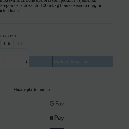
miksevima za boile tipa orašastih plodova i sjemenki.
Preporučena doza, do 100 ml/kg hrane ovisno o drugim
tekućinama.
Pakiranje
1 lit
5 L
Dodaj u košaricu
Možete platiti putem