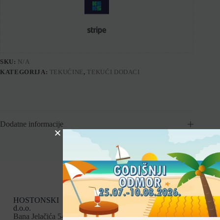
SKU:
N/A
KATEGORIJA:
TEKUĆINE
,
TEKUĆI DODACI
Dodatne informacije
HOSTONSKI
Kategorije
Uvjeti kupnje
d.o.o.
Opći uvjeti
Boile
Bana Jelačića 54,
Načini plaćanja