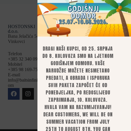
HOSTONSKI
Kategorije
Uvjeti kupnje
d.o.o.
Opći uvjeti
Boile
Bana Jelačića 54,
Načini plaćanja
Vinkovci
Dostava
Brašna i sastojci
Povrat i
DRAGI NAŠI KUPCI, OD 25. SRPNJA
Partikl
reklamacije
Telefon
DO 8. KOLOVOZA SMO NA LJETNOM
Privatnost i
Tekućine
+385 32 340 095
GODIŠNJEM ODMORU. VAŠE
sigurnost
Mobitel
Pelete
Pravila
NARUDŽBE MOŽETE NESMETANO
+385 98 169-75-94
PVA
privatnosti
E-mail
PREDATI, A OBRADA I ISPORUKA
Raskid ugovora
info@baitsinfinity.c
Sitno i bitno
Mogućnosti plaćanja
SVIH PAKETA ZAPOČET ĆE OD
om
Uslužno rolanje
bankovnom
PONEDJELJKA, PO REDOSLIJEDU
uplatom,
Oprema za rolanje
ZAPRIMANJA, 10. KOLOVOZA.
mobilnim ili e-
boili
bankarstvom
HVALA VAM NA RAZUMIJEVANJU!
Brendovi
kreditnim i
DEAR CUSTOMERS, WE WILL BE ON
debitnim
Uslužno rolanje
karticama
SUMMER VACATION FROM JULY
pouzećem (za
25TH TO AUGUST 8TH. YOU CAN
pakete manjih