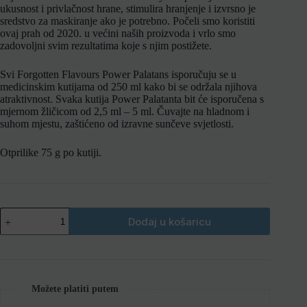
ukusnost i privlačnost hrane, stimulira hranjenje i izvrsno je
sredstvo za maskiranje ako je potrebno.
Počeli smo koristiti
ovaj prah od 2020. u većini naših proizvoda i vrlo smo
zadovoljni svim rezultatima koje s njim postižete.
Svi Forgotten Flavours Power Palatans isporučuju se u
medicinskim kutijama od 250 ml kako bi se održala njihova
atraktivnost.
Svaka kutija Power Palatanta bit će isporučena s
mjernom žličicom od 2,5 ml – 5 ml.
Čuvajte na hladnom i
suhom mjestu, zaštićeno od izravne sunčeve svjetlosti.
Otprilike 75 g po kutiji.
Dodaj u košaricu
Možete platiti putem