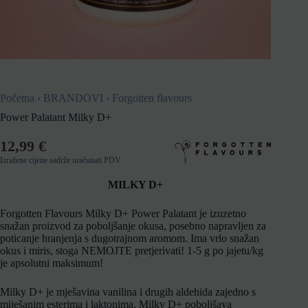
Početna
›
BRANDOVI
›
Forgotten flavours
Power Palatant Milky D+
12,99
€
Izražene cijene sadrže uračunati PDV
MILKY D+
Forgotten Flavours Milky D+ Power Palatant je izuzetno
snažan proizvod za poboljšanje okusa, posebno napravljen za
poticanje hranjenja s dugotrajnom aromom.
Ima vrlo snažan
okus i miris, stoga NEMOJTE pretjerivati!
1-5 g po jajetu/kg
je apsolutni maksimum!
Milky D+ je mješavina vanilina i drugih aldehida zajedno s
miješanim esterima i laktonima.
Milky D+ poboljšava