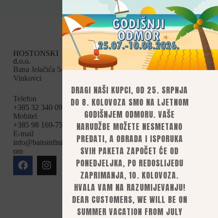
HOSTONSKI
Kategorije
Uvjeti kupnje
d.o.o.
Opći uvjeti
Boile
Bana Jelačića 54,
Načini plaćanja
Vinkovci
Dostava
Brašna i sastojci
Povrat i
DRAGI NAŠI KUPCI, OD 25. SRPNJA
Partikl
reklamacije
Telefon
DO 8. KOLOVOZA SMO NA LJETNOM
Privatnost i
Tekućine
+385 32 340 095
GODIŠNJEM ODMORU. VAŠE
sigurnost
Mobitel
Pelete
Pravila
NARUDŽBE MOŽETE NESMETANO
+385 98 169-75-94
PVA
privatnosti
E-mail
PREDATI, A OBRADA I ISPORUKA
Raskid ugovora
info@baitsinfinity.c
Sitno i bitno
Mogućnosti plaćanja
SVIH PAKETA ZAPOČET ĆE OD
om
Uslužno rolanje
bankovnom
PONEDJELJKA, PO REDOSLIJEDU
uplatom,
Oprema za rolanje
ZAPRIMANJA, 10. KOLOVOZA.
mobilnim ili e-
boili
bankarstvom
HVALA VAM NA RAZUMIJEVANJU!
Brendovi
kreditnim i
DEAR CUSTOMERS, WE WILL BE ON
debitnim
Uslužno rolanje
karticama
SUMMER VACATION FROM JULY