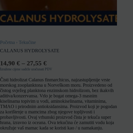
Početna
›
Tekućine
CALANUS HYDROLYSATE
14,90
€
–
27,55
€
Izražene cijene sadrže uračunati PDV
Čisti hidrolizat Calanus finmarchicus, najzastupljenije vrste
morskog zooplanktona u Norveškom moru. Proizvedeno od
čistog svježeg planktona enzimskom hidrolizom, bez ikakvih
aditiva/konzervansa. Vrlo je bogat omega-3 masnim
kiselinama topivim u vodi, aminokiselinama, vitaminima,
TMAO i prirodnim antioksidansima. Proizvod koji je pogodan
za korištenje u mamcima zbog njegove topljivosti i
probavljivosti. Ovaj vrhunski proizvod čista je tekuća super
hrana, izravno iz oceana. Ova tekućina će zamutiti vodu koja
okružuje vaš mamac kada se koristi kao / u namakanju.