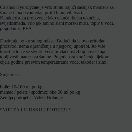
Calanus Hydrolyzate je vrlo stimulirajući sastojak mamaca za
šarane i ima izvanredan profil hranjivih tvari.
Karakteristika proizvoda: lako tekuća rijetka tekućina,
svijetlosmeđa, vrlo jak amino slani morski miris, topiv u vodi,
pogodan za PVA
Doziranje po kg suhog miksa: Budući da je ovo prirodan
proizvod, nema ograničenja u njegovoj upotrebi, što više
koristite to će se stvoriti veća privlačnost zbog povećanja
topljivosti mamca za šarane. Pogodan za korištenje tijekom
cijele godine pri svim temperaturama vode, također i zimi.
Smjernica:
boile; 10-100 ml po kg
mamac / pelete / spodmix; oko 50 ml po kg
Zemlja podrijetla: Velika Britanija
*NIJE ZA LJUDSKU UPOTREBU*