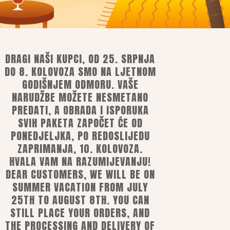
7,96
€
–
279,96
€
DRAGI NAŠI KUPCI, OD 25. SRPNJA
DO 8. KOLOVOZA SMO NA LJETNOM
GODIŠNJEM ODMORU. VAŠE
NARUDŽBE MOŽETE NESMETANO
PREDATI, A OBRADA I ISPORUKA
SVIH PAKETA ZAPOČET ĆE OD
je
PONEDJELJKA, PO REDOSLIJEDU
ost
ZAPRIMANJA, 10. KOLOVOZA.
HVALA VAM NA RAZUMIJEVANJU!
DEAR CUSTOMERS, WE WILL BE ON
m, mobilnim ili e-bankarstvom
nim karticama
SUMMER VACATION FROM JULY
te manjih dimenzija i težine)
25TH TO AUGUST 8TH. YOU CAN
STILL PLACE YOUR ORDERS, AND
THE PROCESSING AND DELIVERY OF