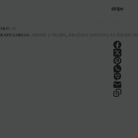
SKU:
52
KATEGORIJA:
AROME U PRAHU
,
BRAŠNA I SASTOJCI ZA IZRADU BO