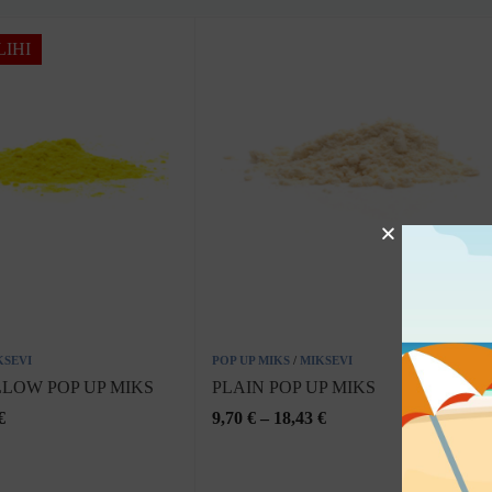
IHI
KSEVI
POP UP MIKS
/
MIKSEVI
LOW POP UP MIKS
PLAIN POP UP MIKS
€
9,70
€
–
18,43
€