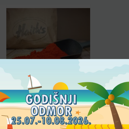
BRAŠNA
/
HAITH’S
ROBIN RED® (HB)