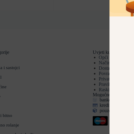
orije
Uvjeti kupnje
Opći uvjeti
Načini plaćanja
a i sastojci
Dostava
Povrat i reklamaci
l
Privatnost i sigurn
Pravila privatnosti
ćine
Raskid ugovora
Mogućnosti plaćanja
e
bankovnom uplato
kreditnim i debit
pouzećem (za pake
i bitno
no rolanje