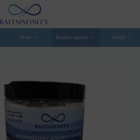
Strawberry Aroma u prahu
Dodaj u košaricu
7,90
€
Boile
Brašna i sastojci
Partikl