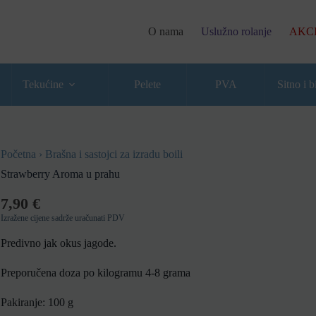
O nama
Uslužno rolanje
AKC
Tekućine
Pelete
PVA
Sitno i b
Početna
›
Brašna i sastojci za izradu boili
Strawberry Aroma u prahu
7,90
€
Izražene cijene sadrže uračunati PDV
Predivno jak okus jagode.
Preporučena doza po kilogramu 4-8 grama
Pakiranje: 100 g