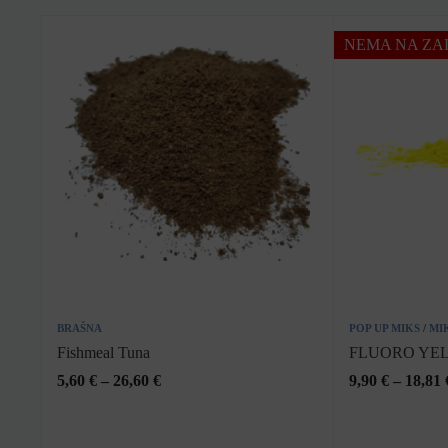
NEMA NA ZAL
BRAŠNA
POP UP MIKS
/
MI
Fishmeal Tuna
FLUORO YEL
5,60
€
–
26,60
€
9,90
€
–
18,81