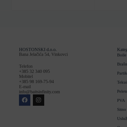
HOSTONSKI d.o.o.
Kateg
Bana Jelačića 54, Vinkovci
Boile
Brašn
Telefon
+385 32 340 095
Partik
Mobitel
+385 98 169-75-94
Teku
E-mail
Pelet
info@baitsinfinity.com
PVA
Sitno 
Usluž