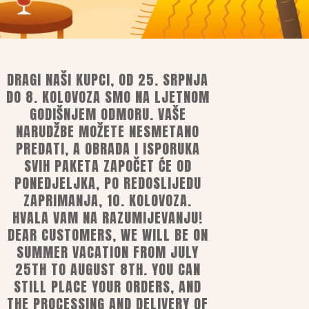
DRAGI NAŠI KUPCI, OD 25. SRPNJA
DO 8. KOLOVOZA SMO NA LJETNOM
GODIŠNJEM ODMORU. VAŠE
NARUDŽBE MOŽETE NESMETANO
PREDATI, A OBRADA I ISPORUKA
SVIH PAKETA ZAPOČET ĆE OD
je
PONEDJELJKA, PO REDOSLIJEDU
ost
ZAPRIMANJA, 10. KOLOVOZA.
HVALA VAM NA RAZUMIJEVANJU!
DEAR CUSTOMERS, WE WILL BE ON
m, mobilnim ili e-bankarstvom
nim karticama
SUMMER VACATION FROM JULY
te manjih dimenzija i težine)
25TH TO AUGUST 8TH. YOU CAN
STILL PLACE YOUR ORDERS, AND
THE PROCESSING AND DELIVERY OF