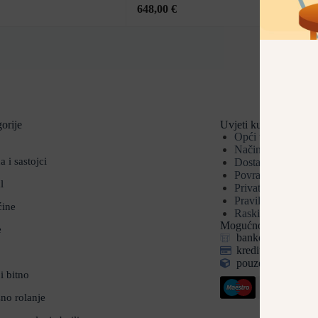
648,00
€
orije
Uvjeti kupnje
Opći uvjeti
Načini plaćanja
a i sastojci
Dostava
Povrat i reklamaci
l
Privatnost i sigurn
Pravila privatnosti
ćine
Raskid ugovora
Mogućnosti plaćanja
e
bankovnom uplato
kreditnim i debit
pouzećem (za pake
i bitno
no rolanje