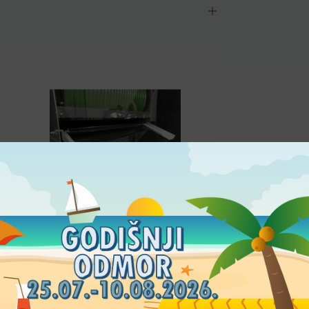
ROLLYCARP
Spust za stroj za rolanje
50,00
€