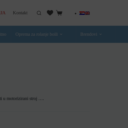
IJA
Kontakt
itno
Oprema za rolanje boili
Brendovi
 u motorizirani stroj ….