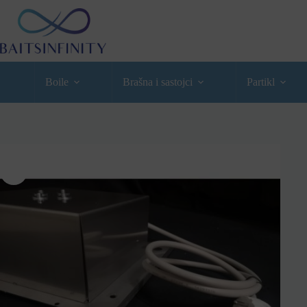
Boile
Brašna i sastojci
Partikl