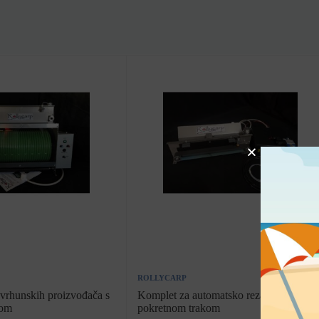
ROLLYCARP
e vrhunskih proizvođača s
Komplet za automatsko rezanje s
kom
pokretnom trakom