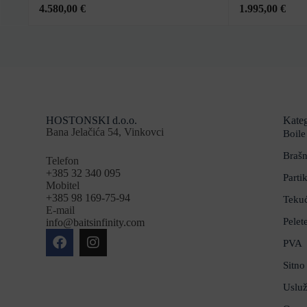
4.580,00
€
1.995,00
€
HOSTONSKI d.o.o.
Kateg
Bana Jelačića 54, Vinkovci
Boile
Brašn
Telefon
+385 32 340 095
Partik
Mobitel
+385 98 169-75-94
Teku
E-mail
Pelet
info@baitsinfinity.com
PVA
Sitno 
Usluž