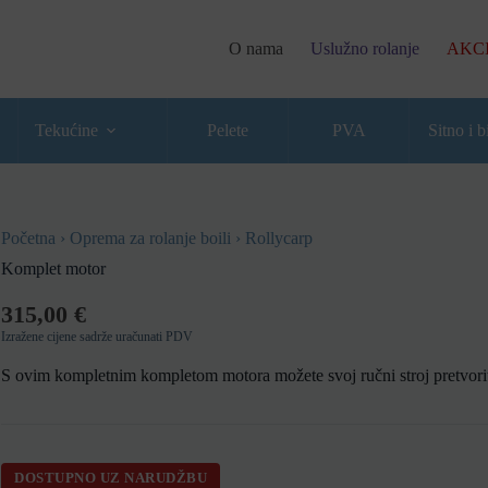
O nama
Uslužno rolanje
AKC
Tekućine
Pelete
PVA
Sitno i b
Početna
›
Oprema za rolanje boili
›
Rollycarp
Komplet motor
315,00
€
Izražene cijene sadrže uračunati PDV
S ovim kompletnim kompletom motora možete svoj ručni stroj pretvoriti
DOSTUPNO UZ NARUDŽBU