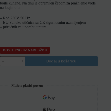
boile kuhane. Na dnu je opremljen čepom za pražnjenje vode
na kraju rada
– Rad 230V 50 Hz
– EU Schuko utičnica sa CE sigurnosnim uzemljenjem
– priručnik za uporabu unutra
DOSTUPNO UZ NARUDŽBU
Dodaj u košaricu
Možete platiti putem