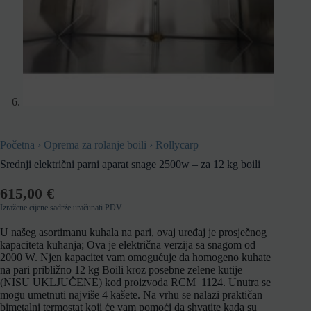
Početna
›
Oprema za rolanje boili
›
Rollycarp
Srednji električni parni aparat snage 2500w – za 12 kg boili
615,00
€
Izražene cijene sadrže uračunati PDV
U našeg asortimanu kuhala na pari, ovaj uređaj je prosječnog
kapaciteta kuhanja; Ova je električna verzija sa snagom od
2000 W. Njen kapacitet vam omogućuje da homogeno kuhate
na pari približno 12 kg Boili kroz posebne zelene kutije
(NISU UKLJUČENE) kod proizvoda RCM_1124. Unutra se
mogu umetnuti najviše 4 kašete. Na vrhu se nalazi praktičan
bimetalni termostat koji će vam pomoći da shvatite kada su