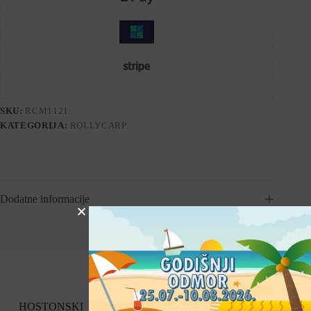
SKU:
RCM1121
KATEGORIJA:
ROLLYCARP
Dodatne informacije
HOSTONSKI
Kategorije
Uvjeti kupnje