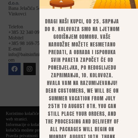
d.o.o.
Opći uvjeti
Boile
Bana Jelačića 54,
Načini plaćanja
Vinkovci
Dostava
Brašna i sastojci
Povrat i
DRAGI NAŠI KUPCI, OD 25. SRPNJA
Partikl
reklamacije
Telefon
DO 8. KOLOVOZA SMO NA LJETNOM
Privatnost i
Tekućine
+385 32 340 095
GODIŠNJEM ODMORU. VAŠE
sigurnost
Mobitel
Pelete
Pravila
+385 98 169-75-94
NARUDŽBE MOŽETE NESMETANO
PVA
privatnosti
E-mail
PREDATI, A OBRADA I ISPORUKA
Raskid ugovora
info@baitsinfinity.c
Sitno i bitno
Mogućnosti plaćanja
SVIH PAKETA ZAPOČET ĆE OD
om
Uslužno rolanje
bankovnom
PONEDJELJKA, PO REDOSLIJEDU
uplatom,
Oprema za rolanje
ZAPRIMANJA, 10. KOLOVOZA.
mobilnim ili e-
boili
bankarstvom
HVALA VAM NA RAZUMIJEVANJU!
Brendovi
kreditnim i
DEAR CUSTOMERS, WE WILL BE ON
debitnim
Uslužno rolanje
karticama
SUMMER VACATION FROM JULY
pouzećem (za
25TH TO AUGUST 8TH. YOU CAN
pakete manjih
STILL PLACE YOUR ORDERS, AND
dimenzija i
Koristimo kolačiće kako bismo vam pružili najbolje iskustvo na našoj
težine)
web stranici.
THE PROCESSING AND DELIVERY OF
Informacije o kolačićima koje koristimo ili opcije za isključivanje
ALL PACKAGES WILL BEGIN ON
kolačića možete pronaći u
postavkama
.
MONDAY, AUGUST 10TH. THANK
Pravila privatnosti pogledajte
ovdje