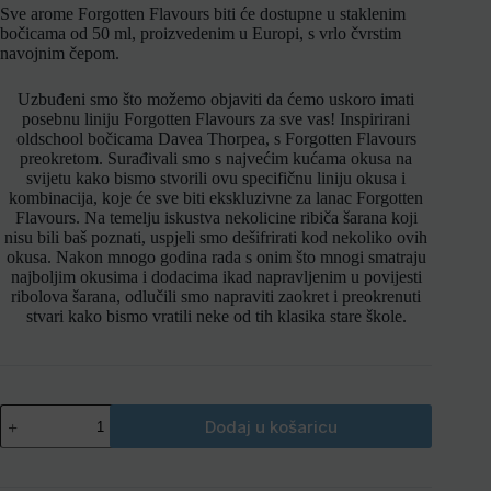
Sve arome Forgotten Flavours biti će dostupne u staklenim
bočicama od 50 ml, proizvedenim u Europi, s vrlo čvrstim
navojnim čepom.
Uzbuđeni smo što možemo objaviti da ćemo uskoro imati
posebnu liniju Forgotten Flavours za sve vas!
Inspirirani
oldschool bočicama Davea Thorpea, s Forgotten Flavours
preokretom.
Surađivali smo s najvećim kućama okusa na
svijetu kako bismo stvorili ovu specifičnu liniju okusa i
kombinacija, koje će sve biti ekskluzivne za lanac Forgotten
Flavours.
Na temelju iskustva nekolicine ribiča šarana koji
nisu bili baš poznati, uspjeli smo dešifrirati kod nekoliko ovih
okusa.
Nakon mnogo godina rada s onim što mnogi smatraju
najboljim okusima i dodacima ikad napravljenim u povijesti
ribolova šarana, odlučili smo napraviti zaokret i preokrenuti
stvari kako bismo vratili neke od tih klasika stare škole.
Dodaj u košaricu