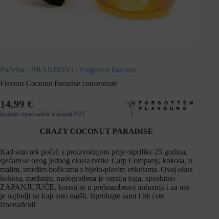
Početna
›
BRANDOVI
›
Forgotten flavours
Flavour Coconut Paradise concentrate
14,99
€
Izražene cijene sadrže uračunati PDV
CRAZY COCONUT PARADISE
Kad smo tek počeli s proizvodnjom prije otprilike 25 godina,
sjećam se ovog jednog okusa tvrtke Carp Company, kokosa, u
malim, smeđim bočicama s bijelo-plavim etiketama.
Ovaj okus
kokosa, međutim, nadograđena je verzija toga, apsolutno
ZAPANJUJUĆE, koristi se u prehrambenoj industriji i za nas
je najbolji na koji smo naišli.
Isprobajte sami i bit ćete
iznenađeni!