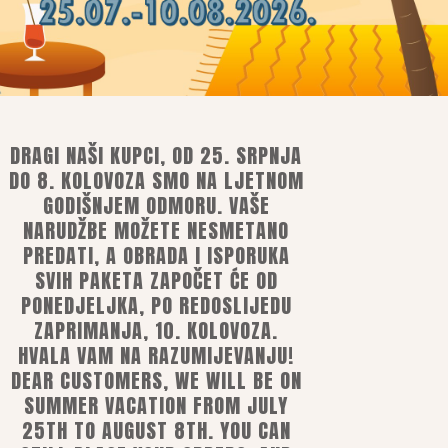
Multimino Liquid Food
16,10
€
DRAGI NAŠI KUPCI, OD 25. SRPNJA
DO 8. KOLOVOZA SMO NA LJETNOM
GODIŠNJEM ODMORU. VAŠE
NARUDŽBE MOŽETE NESMETANO
PREDATI, A OBRADA I ISPORUKA
SVIH PAKETA ZAPOČET ĆE OD
je
PONEDJELJKA, PO REDOSLIJEDU
ost
ZAPRIMANJA, 10. KOLOVOZA.
HVALA VAM NA RAZUMIJEVANJU!
DEAR CUSTOMERS, WE WILL BE ON
m, mobilnim ili e-bankarstvom
nim karticama
SUMMER VACATION FROM JULY
te manjih dimenzija i težine)
25TH TO AUGUST 8TH. YOU CAN