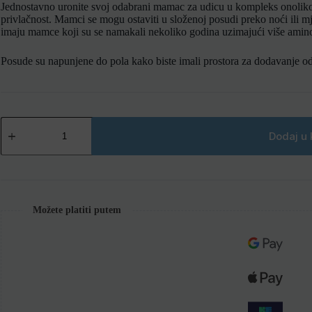
Jednostavno uronite svoj odabrani mamac za udicu u kompleks onoliko 
privlačnost.
Mamci se mogu ostaviti u složenoj posudi preko noći ili m
imaju mamce koji su se namakali nekoliko godina uzimajući više amino
Posude su napunjene do pola kako biste imali prostora za dodavanje
Dodaj u 
Možete platiti putem