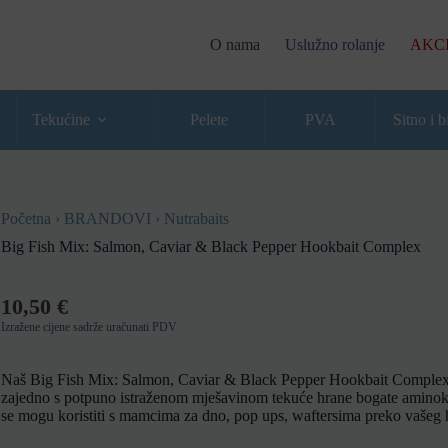
Dodaj u košaricu
O nama
Uslužno rolanje
AKC
Tekućine
Pelete
PVA
Sitno i b
Početna
›
BRANDOVI
›
Nutrabaits
Big Fish Mix: Salmon, Caviar & Black Pepper Hookbait Complex
10,50
€
Izražene cijene sadrže uračunati PDV
Naš Big Fish Mix: Salmon, Caviar & Black Pepper Hookbait Complex i
zajedno s potpuno istraženom mješavinom tekuće hrane bogate aminokise
se mogu koristiti s mamcima za dno, pop
ups, waftersima preko vašeg h