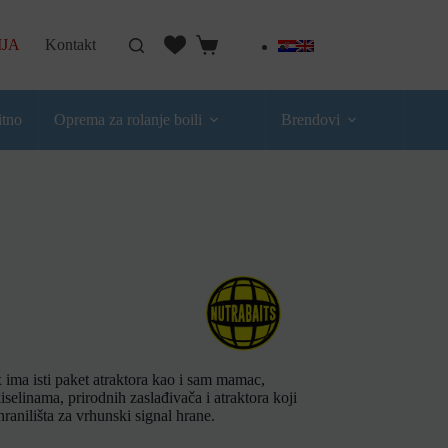
IJA
Kontakt
itno
Oprema za rolanje boili
Brendovi
ma isti paket atraktora kao i sam mamac,
linama, prirodnih zaslađivača i atraktora koji
ranilišta za vrhunski signal hrane.