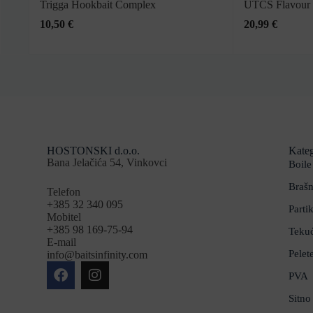
Trigga Hookbait Complex
UTCS Flavour 
10,50
€
20,99
€
HOSTONSKI d.o.o.
Kateg
Bana Jelačića 54, Vinkovci
Boile
Brašn
Telefon
+385 32 340 095
Partik
Mobitel
+385 98 169-75-94
Teku
E-mail
Pelet
info@baitsinfinity.com
PVA
Sitno 