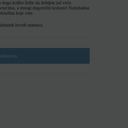
dugo koliko želite da dobijete još veću
jesecima, a mnogi dugoročni korisnici Nutrabaitsa
kiselina koje cure.
 odabranih lovnih mamaca
košaricu