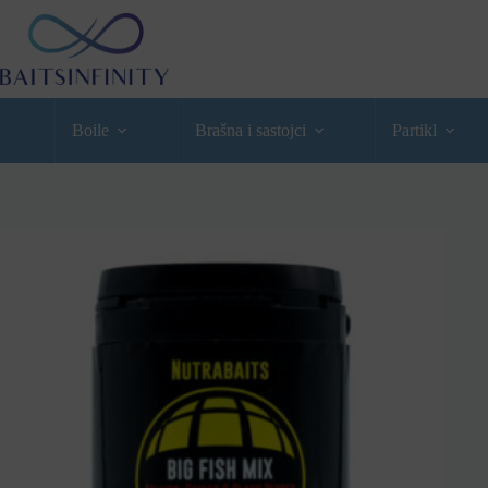
Big Fish Mix: Salmon, Caviar & Black Pepper Hookbait Complex
10,50
€
Boile
Brašna i sastojci
Partikl