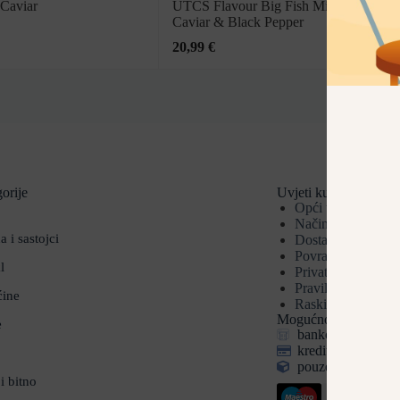
Caviar
UTCS Flavour Big Fish Mix: Salmon,
Caviar & Black Pepper
20,99
€
orije
Uvjeti kupnje
Opći uvjeti
Načini plaćanja
a i sastojci
Dostava
Povrat i reklamaci
l
Privatnost i sigurn
Pravila privatnosti
ćine
Raskid ugovora
Mogućnosti plaćanja
e
bankovnom uplato
kreditnim i debit
pouzećem (za pake
i bitno