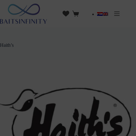
Haith’s